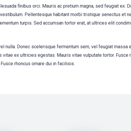
esuada finibus orci. Mauris ac pretium magna, sed feugiat ex. D
stibulum. Pellentesque habitant morbi tristique senectus et ne
mentum turpis. Sed accumsan tortor erat, at ultrices elit condim
 eu vel nulla. Donec scelerisque fermentum sem, vel feugiat massa 
 vitae ex ultricies egestas. Mauris vitae vulputate tortor. Fusce
Fusce rhoncus ornare dui in facilisis.