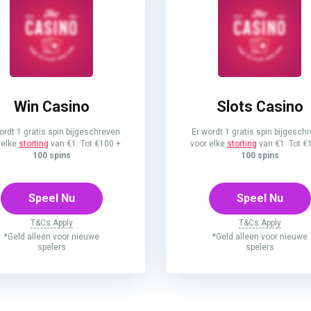
Win Casino
Slots Casino
ordt 1 gratis spin bijgeschreven
Er wordt 1 gratis spin bijgesch
 elke
storting
van €1. Tot €100 +
voor elke
storting
van €1. Tot €
100 spins
100 spins
Speel Nu
Speel Nu
T&Cs Apply
T&Cs Apply
*Geld alleen voor nieuwe
*Geld alleen voor nieuwe
spelers
spelers