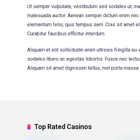
Ut semper vulputate, vestibulum sed sodales ut, mal
malesuada auctor. Aenean semper dictum enim nec ve
elementum felis, quis tempus sem. Cras sit amet ele
Curabitur faucibus efficitur interdum.
Aliquam et elit sollicitudin enim ultrices fringilla
sodales libero ac egestas lobortis. Fusce nec lectus
Aliquam sit amet dignissim tellus, non porta massa. 
Top Rated Casinos