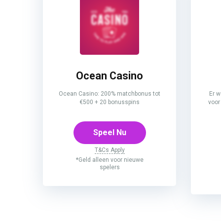
Ocean Casino
Ocean Casino: 200% matchbonus tot
Er w
€500 + 20 bonusspins
voor
Speel Nu
T&Cs Apply
*Geld alleen voor nieuwe
spelers