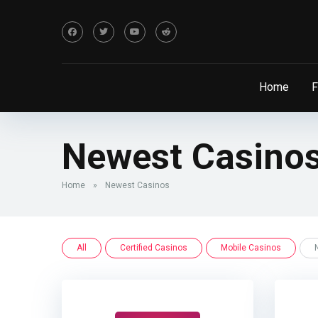
Home
F
Newest Casino
Home
»
Newest Casinos
All
Certified Casinos
Mobile Casinos