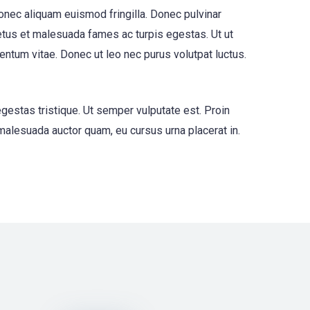
onec aliquam euismod fringilla. Donec pulvinar
tus et malesuada fames ac turpis egestas. Ut ut
entum vitae. Donec ut leo nec purus volutpat luctus.
egestas tristique. Ut semper vulputate est. Proin
 malesuada auctor quam, eu cursus urna placerat in.