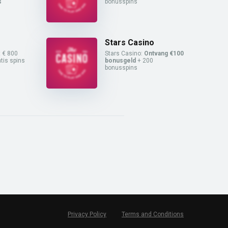
s
bonusspins
Stars Casino
t € 800
Stars Casino:
Ontvang €100
tis spins
bonusgeld
+ 200
bonusspins
Privacy Policy
Terms and Conditions