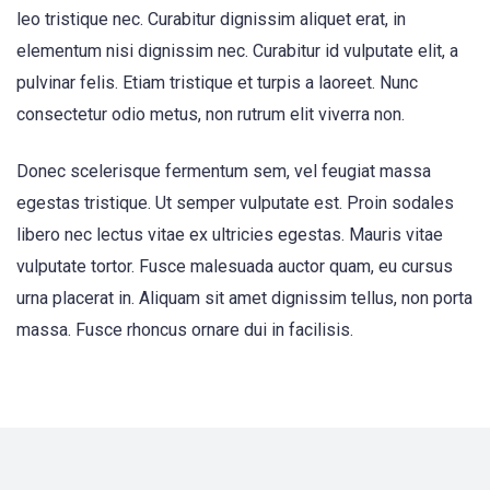
leo tristique nec. Curabitur dignissim aliquet erat, in
elementum nisi dignissim nec. Curabitur id vulputate elit, a
pulvinar felis. Etiam tristique et turpis a laoreet. Nunc
consectetur odio metus, non rutrum elit viverra non.
Donec scelerisque fermentum sem, vel feugiat massa
egestas tristique. Ut semper vulputate est. Proin sodales
libero nec lectus vitae ex ultricies egestas. Mauris vitae
vulputate tortor. Fusce malesuada auctor quam, eu cursus
urna placerat in. Aliquam sit amet dignissim tellus, non porta
massa. Fusce rhoncus ornare dui in facilisis.