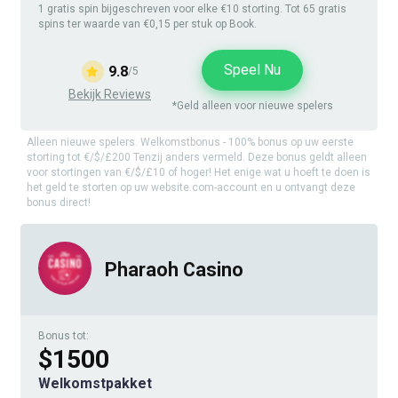
1 gratis spin bijgeschreven voor elke €10 storting. Tot 65 gratis
spins ter waarde van €0,15 per stuk op Book.
Speel Nu
9.8
/5
Bekijk Reviews
*Geld alleen voor nieuwe spelers
Alleen nieuwe spelers. Welkomstbonus - 100% bonus op uw eerste
storting tot €/$/£200 Tenzij anders vermeld. Deze bonus geldt alleen
voor stortingen van €/$/£10 of hoger! Het enige wat u hoeft te doen is
het geld te storten op uw website.com-account en u ontvangt deze
bonus direct!
Pharaoh Casino
Bonus tot:
$1500
Welkomstpakket