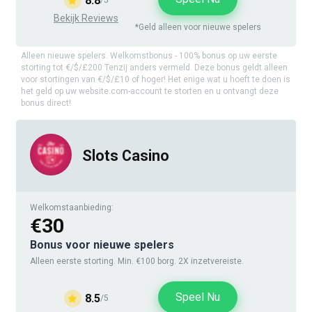
8.8
/5
Bekijk Reviews
*Geld alleen voor nieuwe spelers
Alleen nieuwe spelers. Welkomstbonus - 100% bonus op uw eerste
storting tot €/$/£200 Tenzij anders vermeld. Deze bonus geldt alleen
voor stortingen van €/$/£10 of hoger! Het enige wat u hoeft te doen is
het geld op uw website.com-account te storten en u ontvangt deze
bonus direct!
Slots Casino
Welkomstaanbieding:
€30
Bonus voor nieuwe spelers
Alleen eerste storting. Min. €100 borg. 2X inzetvereiste.
Speel Nu
8.5
/5