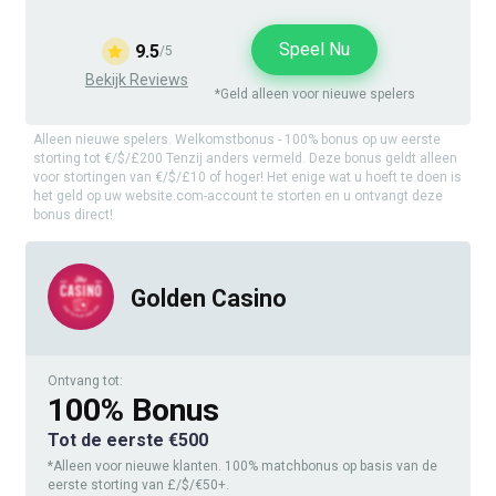
Speel Nu
9.5
/5
Bekijk Reviews
*Geld alleen voor nieuwe spelers
Alleen nieuwe spelers. Welkomstbonus - 100% bonus op uw eerste
storting tot €/$/£200 Tenzij anders vermeld. Deze bonus geldt alleen
voor stortingen van €/$/£10 of hoger! Het enige wat u hoeft te doen is
het geld op uw website.com-account te storten en u ontvangt deze
bonus direct!
Golden Casino
Ontvang tot:
100% Bonus
Tot de eerste €500
*Alleen voor nieuwe klanten. 100% matchbonus op basis van de
eerste storting van £/$/€50+.