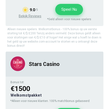
Speel Nu
9.0
/5
Bekijk Reviews
*Geld alleen voor nieuwe spelers
Alleen nieuwe spelers. Welkomstbonus - 100% bonus op uw eerste
storting tot €/$/£200 Tenzij anders vermeld. Deze bonus geldt alleen
voor stortingen van €/$/£10 of hoger! Het enige wat u hoeft te doen is
het geld op uw website.com-account te storten en u ontvangt deze
bonus direct!
Stars Casino
Bonus tot:
€1500
Welkomstpakket
*Alleen voor nieuwe klanten. 100% matchbonus gebaseerd