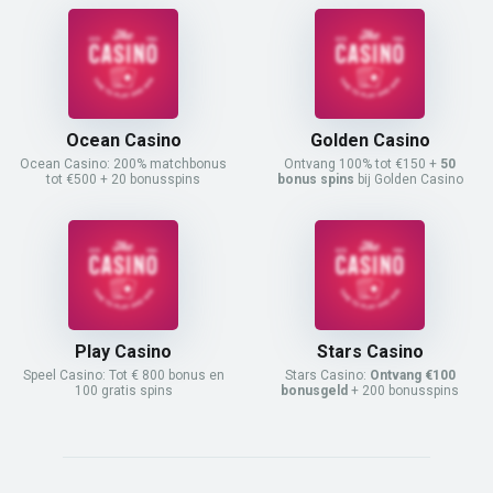
Ocean Casino
Golden Casino
Ocean Casino: 200% matchbonus
Ontvang 100% tot €150 +
50
tot €500 + 20 bonusspins
bonus spins
bij Golden Casino
Play Casino
Stars Casino
Speel Casino: Tot € 800 bonus en
Stars Casino:
Ontvang €100
100 gratis spins
bonusgeld
+ 200 bonusspins