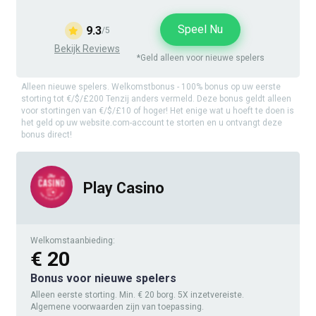
Speel Nu
9.3
/5
Bekijk Reviews
*Geld alleen voor nieuwe spelers
Alleen nieuwe spelers. Welkomstbonus - 100% bonus op uw eerste
storting tot €/$/£200 Tenzij anders vermeld. Deze bonus geldt alleen
voor stortingen van €/$/£10 of hoger! Het enige wat u hoeft te doen is
het geld op uw website.com-account te storten en u ontvangt deze
bonus direct!
Play Casino
Welkomstaanbieding:
€ 20
Bonus voor nieuwe spelers
Alleen eerste storting. Min. € 20 borg. 5X inzetvereiste.
Algemene voorwaarden zijn van toepassing.