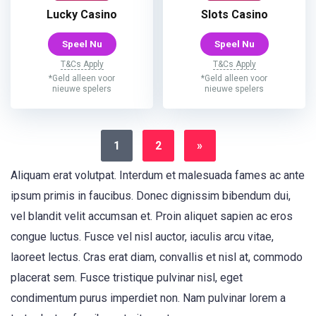
Lucky Casino
Slots Casino
Speel Nu
Speel Nu
T&Cs Apply
T&Cs Apply
*Geld alleen voor
*Geld alleen voor
nieuwe spelers
nieuwe spelers
1
2
»
Aliquam erat volutpat. Interdum et malesuada fames ac ante
ipsum primis in faucibus. Donec dignissim bibendum dui,
vel blandit velit accumsan et. Proin aliquet sapien ac eros
congue luctus. Fusce vel nisl auctor, iaculis arcu vitae,
laoreet lectus. Cras erat diam, convallis et nisl at, commodo
placerat sem. Fusce tristique pulvinar nisl, eget
condimentum purus imperdiet non. Nam pulvinar lorem a