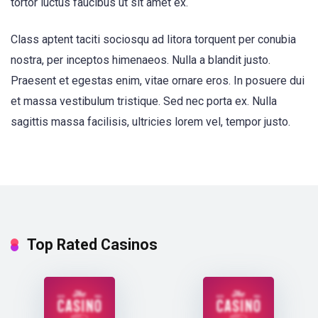
tortor luctus faucibus ut sit amet ex.
Class aptent taciti sociosqu ad litora torquent per conubia
nostra, per inceptos himenaeos. Nulla a blandit justo.
Praesent et egestas enim, vitae ornare eros. In posuere dui
et massa vestibulum tristique. Sed nec porta ex. Nulla
sagittis massa facilisis, ultricies lorem vel, tempor justo.
Top Rated Casinos