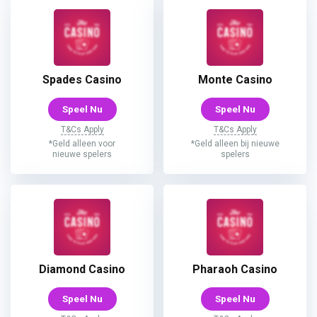
Spades Casino
Monte Casino
Speel Nu
Speel Nu
T&Cs Apply
T&Cs Apply
*Geld alleen voor
*Geld alleen bij nieuwe
nieuwe spelers
spelers
Diamond Casino
Pharaoh Casino
Speel Nu
Speel Nu