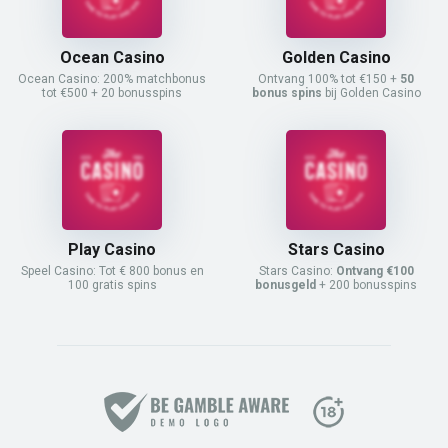
Ocean Casino
Golden Casino
Ocean Casino: 200% matchbonus
Ontvang 100% tot €150 +
50
tot €500 + 20 bonusspins
bonus spins
bij Golden Casino
Play Casino
Stars Casino
Speel Casino: Tot € 800 bonus en
Stars Casino:
Ontvang €100
100 gratis spins
bonusgeld
+ 200 bonusspins