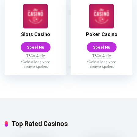
Slots Casino
Poker Casino
Speel Nu
Speel Nu
T&Cs Apply
T&Cs Apply
*Geld alleen voor
*Geld alleen voor
nieuwe spelers
nieuwe spelers
Top Rated Casinos