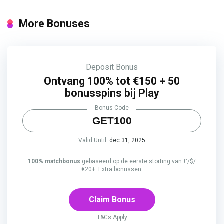
More Bonuses
Deposit Bonus
Ontvang 100% tot €150 + 50
bonusspins bij Play
Bonus Code
GET100
Valid Until:
dec 31, 2025
100% matchbonus
gebaseerd op de eerste storting van £/$/
€20+. Extra bonussen.
Claim Bonus
T&Cs Apply