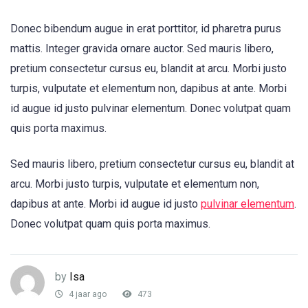
Donec bibendum augue in erat porttitor, id pharetra purus
mattis. Integer gravida ornare auctor. Sed mauris libero,
pretium consectetur cursus eu, blandit at arcu. Morbi justo
turpis, vulputate et elementum non, dapibus at ante. Morbi
id augue id justo pulvinar elementum. Donec volutpat quam
quis porta maximus.
Sed mauris libero, pretium consectetur cursus eu, blandit at
arcu. Morbi justo turpis, vulputate et elementum non,
dapibus at ante. Morbi id augue id justo
pulvinar elementum
.
Donec volutpat quam quis porta maximus.
by
Isa
4 jaar ago
473