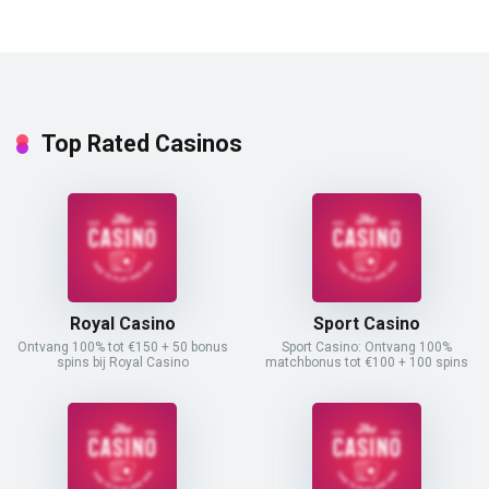
Top Rated Casinos
Royal Casino
Sport Casino
Ontvang 100% tot €150 + 50 bonus
Sport Casino: Ontvang 100%
spins bij Royal Casino
matchbonus tot €100 + 100 spins