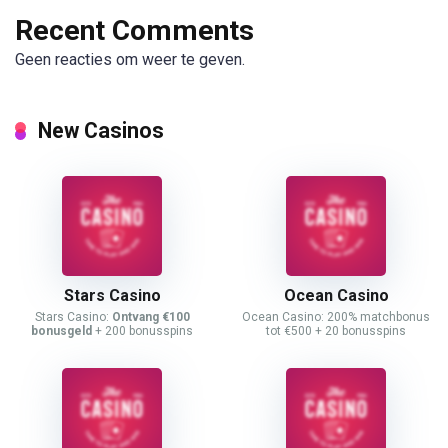
Recent Comments
Geen reacties om weer te geven.
New Casinos
Stars Casino
Ocean Casino
Stars Casino:
Ontvang €100
Ocean Casino: 200% matchbonus
bonusgeld
+ 200 bonusspins
tot €500 + 20 bonusspins