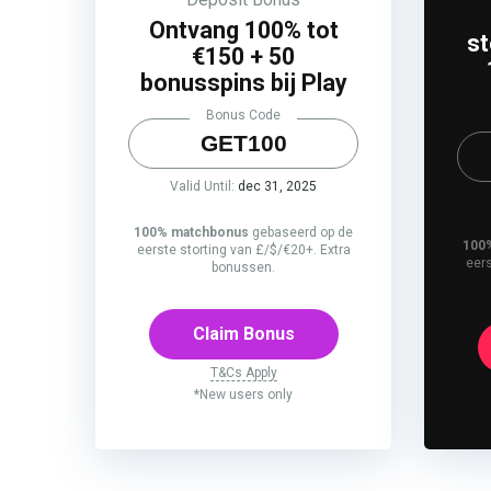
Ontvang 100% tot
st
€150 + 50
bonusspins bij Play
Bonus Code
GET100
Valid Until:
dec 31, 2025
100% matchbonus
gebaseerd op de
100
eerste storting van £/$/€20+. Extra
eers
bonussen.
Claim Bonus
T&Cs Apply
*New users only