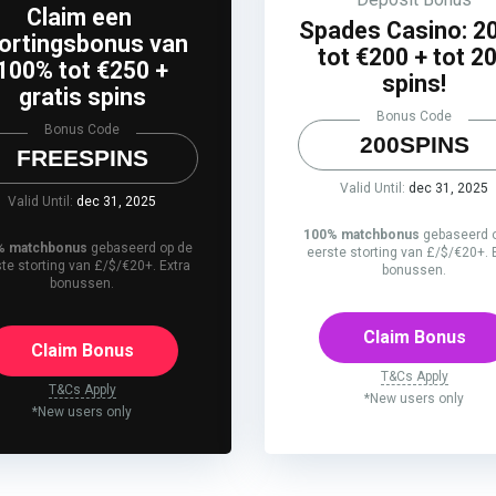
Claim een ​​
Spades Casino: 2
ortingsbonus van
tot €200 + tot 2
100% tot €250 +
spins!
gratis spins
Bonus Code
Bonus Code
200SPINS
FREESPINS
Valid Until:
dec 31, 2025
Valid Until:
dec 31, 2025
100% matchbonus
gebaseerd 
% matchbonus
gebaseerd op de
eerste storting van £/$/€20+. 
te storting van £/$/€20+. Extra
bonussen.
bonussen.
Claim Bonus
Claim Bonus
T&Cs Apply
T&Cs Apply
*New users only
*New users only