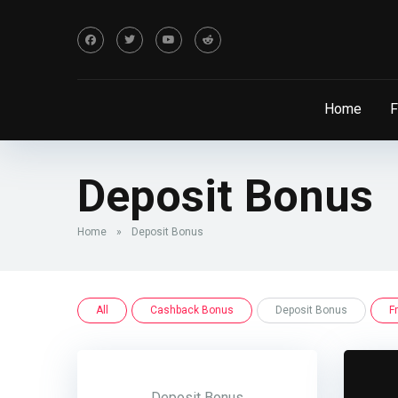
Home
F
Deposit Bonus
Home
»
Deposit Bonus
All
Cashback Bonus
Deposit Bonus
F
Deposit Bonus