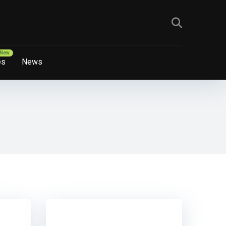
es
News