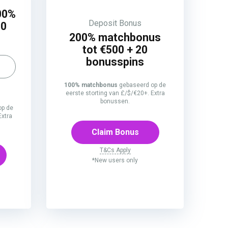
00%
Deposit Bonus
00
200% matchbonus
tot €500 + 20
bonusspins
100% matchbonus
gebaseerd op de
eerste storting van £/$/€20+. Extra
bonussen.
op de
Extra
Claim Bonus
T&Cs Apply
*New users only